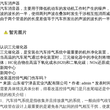
汽车消声器
汽车消音器，主要用于降低机动车的发动机工作时产生的噪声，
波的波长的一半，使得两列声波在叠加时发生干涉相互抵消而减
由于两个管道的的长度差值等于汽车所发出的声波的波长的一半
认识三元催化器
三元催化器，是安装在汽车排气系统中最重要的机外净化装置，
当高温的汽车尾气通过净化装置时，三元催化器中的净化剂将增强
体；HC化合物在高温下氧化成水(H20)和二氧化碳；NOx还
新闻中心
新闻中心
改装遥控排气阀门伤车吗？
* 来源: 山东省宁津县宏业汽配有限公司 * 作者: admin * 发表时间: 2021-
需要具体情况具体分析，得看改遥控排气阀门是只改尾端还是中
统的相关介绍：
1、汽车排气系统是指收集并且排放废气的系统，一般由排气歧
气歧管在设计上最重要的是避免各汽缸间的排气相互干扰，使废