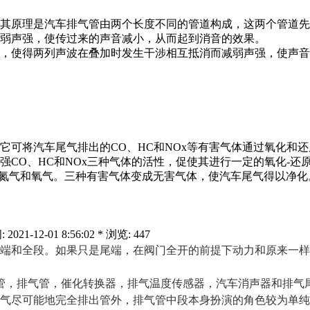
其原理是汽车排气管由两个长度不同的管道构成，这两个管道先
弱声强，使传过来的声音减小，从而起到消音的效果。
，使得两列声波在叠加时发生干涉相互抵消而减弱声强，使声音
它可将汽车尾气排出的CO、HC和NOx等有害气体通过氧化和
CO、HC和NOx三种气体的活性，促使其进行一定的氧化-还
原成氮气和氧气。三种有害气体变成无害气体，使汽车尾气得以净化
12-01 8:56:02 * 浏览: 447
端和全段。如果只是尾端，在阀门全开的前提下动力和原来一样
管，排气管，催化转换器，排气温度传感器，汽车消声器和排气
气尽可能地完全排出管外，排气管中段本身扮演的角色较为单纯