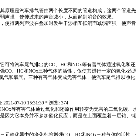
其原理是汽车排气管由两个长度不同的管道构成，这两个管道先
弱声强，使传过来的声音减小，从而起到消音的效果。
，使得两列声波在叠加时发生干涉相互抵消而减弱声强，使声音
它可将汽车尾气排出的CO、HC和NOx等有害气体通过氧化和
CO、HC和NOx三种气体的活性，促使其进行一定的氧化-还
原成氮气和氧气。三种有害气体变成无害气体，使汽车尾气得以净化
07-10 15:31:39 * 浏览: 374
和NOx等有害气体通过氧化和还原作用转变为无害的二氧化碳、
是因为它本身并不参加催化反应，而是在上面覆盖着一层铂、铑
元催化器中的净化剂将增强CO、HC和NOx三种气体的活性，