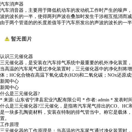
汽车消声器
汽车消音器，主要用于降低机动车的发动机工作时产生的噪声，
波的波长的一半，使得两列声波在叠加时发生干涉相互抵消而减
由于两个管道的的长度差值等于汽车所发出的声波的波长的一半
认识三元催化器
三元催化器，是安装在汽车排气系统中最重要的机外净化装置，
当高温的汽车尾气通过净化装置时，三元催化器中的净化剂将增强
体；HC化合物在高温下氧化成水(H20)和二氧化碳；NOx还
新闻中心
新闻中心
什么是三元催化器?
* 来源: 山东省宁津县宏业汽配有限公司 * 作者: admin * 发表时间: 2021-
什么是三元催化器?三元催化，是指将汽车尾气排出的CO、HC
是一块多孔陶瓷材料，安装在特制的排气管当中。称它是载体，
置。
工作原理
三元催化器的工作原理是：当高温的汽车尾气通过净化装置时，三