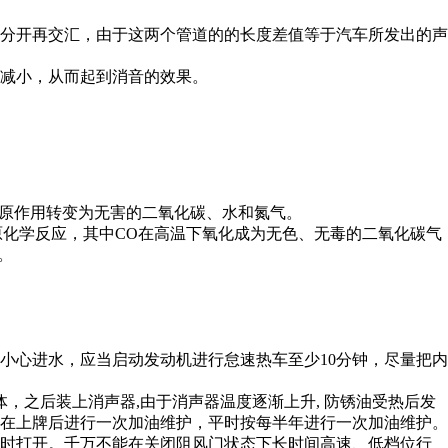
分开再交汇，由于这两个管道的的长度差值等于汽车所发出的声
减小，从而起到消音的效果。
还原作用转变为无害的二氧化碳、水和氮气。
原化学反应，其中CO在高温下氧化成为无色、无毒的二氧化碳气
。
小心进水，应当启动发动机进行怠速热车至少10分钟，尽量把内
，之后装上消声器,由于消声器温度逐渐上升, 防锈油受热后发
车在上牌后进行一次加油维护，平时按每半年进行一次加油维护。
及时打开。千万不能在关闭阻风门状态下长时间高速、低档位行