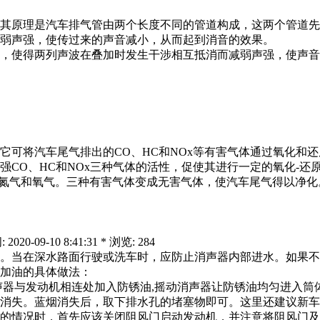
其原理是汽车排气管由两个长度不同的管道构成，这两个管道先
弱声强，使传过来的声音减小，从而起到消音的效果。
，使得两列声波在叠加时发生干涉相互抵消而减弱声强，使声音
它可将汽车尾气排出的CO、HC和NOx等有害气体通过氧化和
CO、HC和NOx三种气体的活性，促使其进行一定的氧化-还
原成氮气和氧气。三种有害气体变成无害气体，使汽车尾气得以净化
09-10 8:41:31 * 浏览: 284
。当在深水路面行驶或洗车时，应防止消声器内部进水。如果不
加油的具体做法：
器与发动机相连处加入防锈油,摇动消声器让防锈油均匀进入筒体
后消失。蓝烟消失后，取下排水孔的堵塞物即可。这里还建议新
动的情况时，首先应该关闭阻风门启动发动机，并注意将阻风门