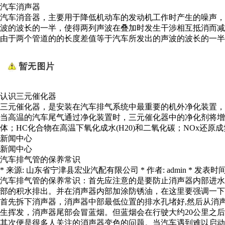
汽车消声器
汽车消音器，主要用于降低机动车的发动机工作时产生的噪声，
波的波长的一半，使得两列声波在叠加时发生干涉相互抵消而减
由于两个管道的的长度差值等于汽车所发出的声波的波长的一半
认识三元催化器
三元催化器，是安装在汽车排气系统中最重要的机外净化装置，
当高温的汽车尾气通过净化装置时，三元催化器中的净化剂将增强
体；HC化合物在高温下氧化成水(H20)和二氧化碳；NOx还
新闻中心
新闻中心
汽车排气管的保养常识
* 来源: 山东省宁津县宏业汽配有限公司 * 作者: admin * 发表时间: 2020-
汽车排气管的保养常识：首先应注意的是要防止消声器内部进水
部的积水排出。并在消声器内部加涂防锈油，在这里要强调一下
首先拆下消声器，消声器中部最低位置的排水孔堵好,然后从消声
生挥发，消声器尾部会冒蓝烟。但蓝烟会在行驶大约20公里之
其次便是很多人关注的消声器变色的问题。当汽车遇到难以启