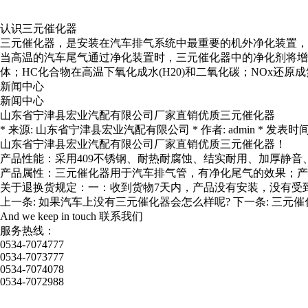
认识三元催化器
三元催化器，是安装在汽车排气系统中最重要的机外净化装置，
当高温的汽车尾气通过净化装置时，三元催化器中的净化剂将增强
体；HC化合物在高温下氧化成水(H20)和二氧化碳；NOx还
新闻中心
新闻中心
山东省宁津县宏业汽配有限公司厂家直销优质三元催化器
* 来源: 山东省宁津县宏业汽配有限公司 * 作者: admin * 发表时间: 2020-
山东省宁津县宏业汽配有限公司厂家直销优质三元催化器！
产品性能：采用409不锈钢、耐热耐腐蚀、结实耐用、加厚静音
产品属性：三元催化器用于汽车排气管，有净化尾气的效果；产
关于退换货规定：一：收到货物7天内，产品没有安装，没有受
上一条:
如果汽车上没有三元催化器会怎么样呢?
下一条:
三元催
And we keep in touch
联系我们
服务热线：
0534-7074777
0534-7073777
0534-7074078
0534-7072988