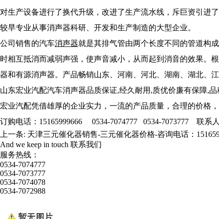
对生产设备进行了换代升级，改进了生产流水线，斥巨资引进了
较早专业从事消声器科研、开发和生产制造的大型企业。
公司销售的汽车
消声器
就是其排气管由两个长度不同的管道构成
时相互抵消而减弱声强，使声音减小，从而起到消音的效果。根
器和有源消声器。产品畅销山东、河南、河北、湖南、湖北、江
山东宏业汽配汽车消声器品质保证,经久耐用,质优价廉有保障,
宏业汽配凭借雄厚的企业实力，一流的产品质量，合理的价格，
订购电话：15165999666 0534-7074777 0534-7073777 
上一条:
天津三元催化器销售-三元催化器价格-咨询电话：1516599
And we keep in touch
联系我们
服务热线：
0534-7074777
0534-7073777
0534-7074078
0534-7072988