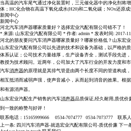
当高温的汽车尾气通过净化装置时，三元催化器中的净化剂将增强
体；HC化合物在高温下氧化成水(H20)和二氧化碳；NOx还
新闻中心
新闻中心
河北汽车消声器哪家质量好？选择宏业汽配有限公司错不了！
* 来源: 山东宏业汽配有限公司 * 作者: admin * 发表时间: 2017-11-03 
河北的朋友要问汽车消声器哪家质量好？哪家价格低？山东宏业
山东宏业汽配有限公司以先进的技术和设备为基础，以严格的质量体
体系认证；公司技术力量雄厚，生产设备齐全，测试手段先进，
教授为技术顾问。近两年，公司加大了汽车行业的开发力度和市
汽车
消声器
的原理就是其排气管是由两个长度不同的管道构成，
相互抵消而减弱声强，使声音减小，从而起到消音的效果。根据
和有源消声器。
山东宏业汽配生产销售的汽车
消声器
品质保证,经久耐用,质优
到一致的称赞与好评！
联系电话：15165999666 0534-7074777 0534-7073777 
上一条:
四川汽车消声器-就选宏业汽配有限公司-质优价廉
下一条